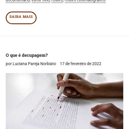
documentario
,
esmir filho
,
roteiro
,
roteiro cinematografico
SAIBA MAIS
O que é decupagem?
por Luciana Pareja Norbiato
17 de fevereiro de 2022